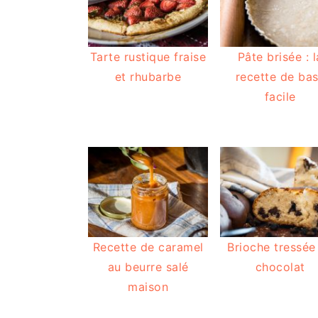
i
r
t
g
o
i
é
e
n
n
r
Tarte rustique fraise
Pâte brisée : l
p
c
a
et rhubarbe
recette de ba
r
i
l
facile
i
p
e
n
a
p
c
l
r
i
i
p
n
a
c
l
i
Recette de caramel
Brioche tressée
e
p
au beurre salé
chocolat
a
maison
l
e