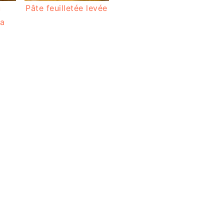
u
Pâte feuilletée levée
ma