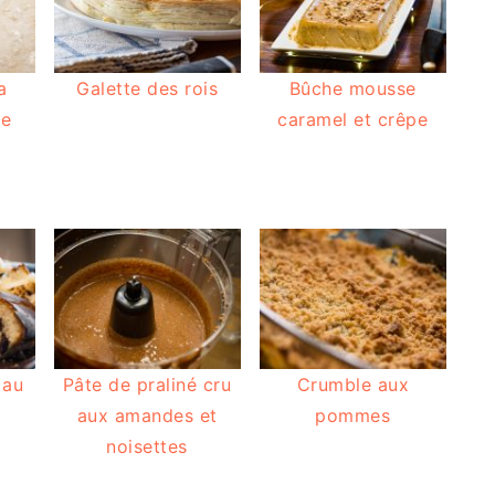
a
Galette des rois
Bûche mousse
se
caramel et crêpe
 au
Pâte de praliné cru
Crumble aux
aux amandes et
pommes
noisettes