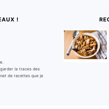
EAUX !
RE
e.
 garder la traces des
rnet de recettes que je