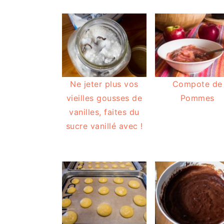
Ne jeter plus vos
Compote de
vieilles gousses de
Pommes
vanilles, faites du
sucre vanillé avec !