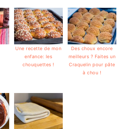
Une recette de mon
Des choux encore
enfance: les
meilleurs ? Faites un
chouquettes !
Craquelin pour pâte
à chou !