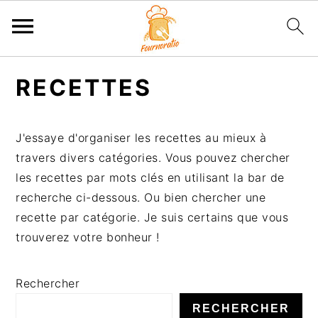
P
P
P
P
RECETTES
a
a
a
a
s
s
s
s
s
s
s
s
J'essaye d'organiser les recettes au mieux à
e
e
e
e
travers divers catégories. Vous pouvez chercher
r
r
r
r
les recettes par mots clés en utilisant la bar de
à
a
à
a
recherche ci-dessous. Ou bien chercher une
l
u
l
u
recette par catégorie. Je suis certains que vous
a
c
a
p
trouverez votre bonheur !
n
o
b
i
a
n
a
e
Rechercher
v
t
r
d
i
e
r
d
RECHERCHER