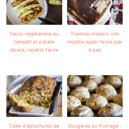
Tacos végétariens au
Tiramisu maison: une
tempeh et patate
recette super facile pas
douce, recette facile
à pas
Cake d'épluchures de
Gougères au fromage :