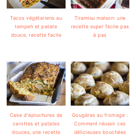
Tacos végétariens au
Tiramisu maison: une
tempeh et patate
recette super facile pas
douce, recette facile
à pas
Cake d'épluchures de
Gougères au fromage :
carottes et patates
Comment réussir ces
douces, une recette
délicieuses bouchées