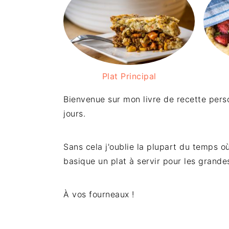
i
r
t
g
o
i
é
e
n
n
r
p
c
a
r
i
l
Plat Principal
i
p
e
n
a
p
Bienvenue sur mon livre de recette perso
c
l
r
jours.
i
i
p
n
Sans cela j'oublie la plupart du temps où
a
c
basique un plat à servir pour les grande
l
i
e
p
a
À vos fourneaux !
l
e