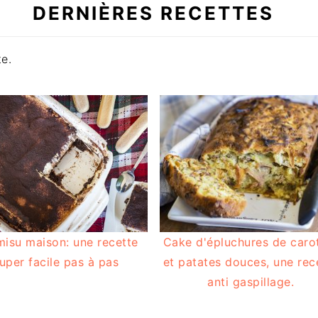
DERNIÈRES RECETTES
te.
misu maison: une recette
Cake d'épluchures de caro
uper facile pas à pas
et patates douces, une rec
anti gaspillage.