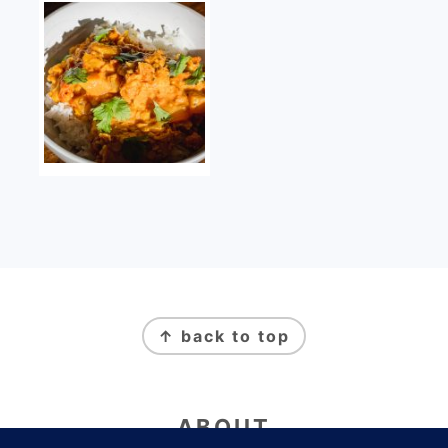
FOOTER
↑ back to top
ABOUT