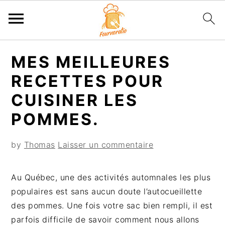
P
P
P
P
MES MEILLEURES
a
a
a
a
s
s
s
s
RECETTES POUR
s
s
s
s
CUISINER LES
e
e
e
e
POMMES.
r
r
r
r
à
a
à
a
by
Thomas
Laisser un commentaire
l
u
l
u
a
c
a
p
n
o
b
i
Au Québec, une des activités automnales les plus
a
n
a
e
populaires est sans aucun doute l’autocueillette
v
t
r
d
des pommes. Une fois votre sac bien rempli, il est
i
e
r
d
parfois difficile de savoir comment nous allons