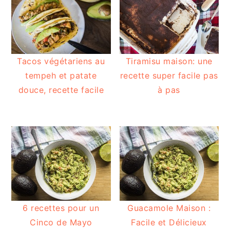
Tacos végétariens au
Tiramisu maison: une
tempeh et patate
recette super facile pas
douce, recette facile
à pas
6 recettes pour un
Guacamole Maison :
Cinco de Mayo
Facile et Délicieux