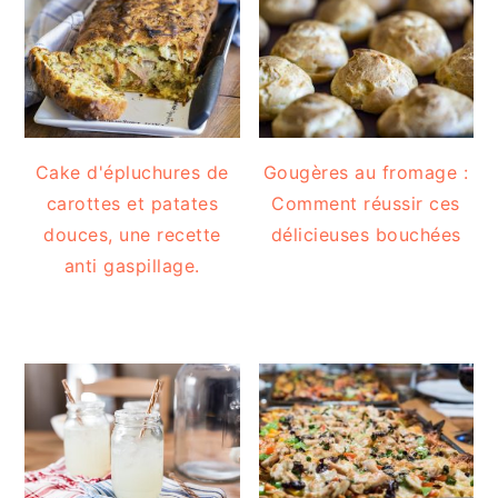
Cake d'épluchures de
Gougères au fromage :
carottes et patates
Comment réussir ces
douces, une recette
délicieuses bouchées
anti gaspillage.