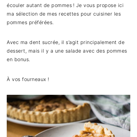
g
n
e
e
écouler autant de pommes ! Je vous propose ici
a
u
l
p
ma sélection de mes recettes pour cuisiner les
t
p
a
a
pommes préférées.
i
r
t
g
o
i
é
e
Avec ma dent sucrée, il s’agit principalement de
n
n
r
dessert, mais il y a une salade avec des pommes
p
c
a
en bonus.
r
i
l
i
p
e
À vos fourneaux !
n
a
p
c
l
r
i
i
p
n
a
c
l
i
e
p