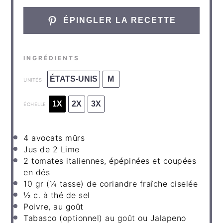
ÉPINGLER LA RECETTE
INGRÉDIENTS
ÉTATS-UNIS
M
UNITÉS
1X
2X
3X
ÉCHELLE
4
avocats mûrs
Jus de
2
Lime
2
tomates italiennes, épépinées et coupées
en dés
10
gr
(¼ tasse) de coriandre fraîche ciselée
½
c
.
à thé de sel
Poivre, au goût
Tabasco (optionnel) au goût ou Jalapeno