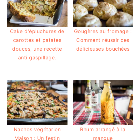
Cake d'épluchures de
Gougères au fromage :
carottes et patates
Comment réussir ces
douces, une recette
délicieuses bouchées
anti gaspillage.
Nachos végétarien
Rhum arrangé à la
Maison : Un festin
mangue