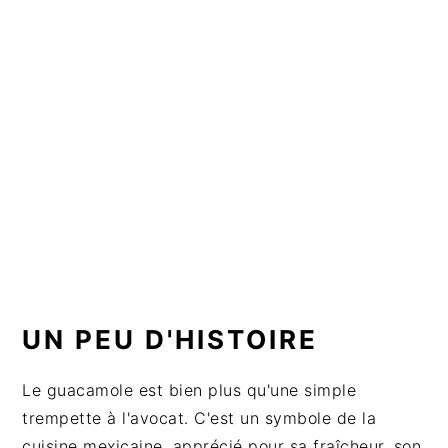
a
l
e
UN PEU D'HISTOIRE
Le guacamole est bien plus qu'une simple
trempette à l'avocat. C'est un symbole de la
cuisine mexicaine, apprécié pour sa fraîcheur, son