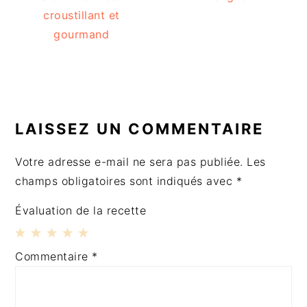
croustillant et
gourmand
INTERACTIONS
DU
LAISSEZ UN COMMENTAIRE
LECTEUR
Votre adresse e-mail ne sera pas publiée.
Les
champs obligatoires sont indiqués avec
*
Évaluation de la recette
1
2
3
4
5
Commentaire
*
Étoile
Étoiles
Étoiles
Étoiles
Étoiles