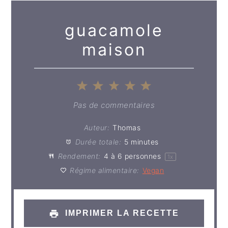
guacamole
maison
1
2
3
4
5
Étoile
Étoiles
Étoiles
Étoiles
Étoiles
Pas de commentaires
Auteur:
Thomas
Durée totale:
5 minutes
Rendement:
4
à 6 personnes
1
x
Régime alimentaire:
Vegan
IMPRIMER LA RECETTE