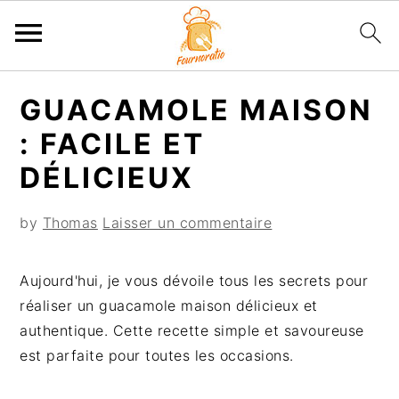
P
P
P
P
GUACAMOLE MAISON
a
a
a
a
s
s
s
s
: FACILE ET
s
s
s
s
DÉLICIEUX
e
e
e
e
r
r
r
r
by
Thomas
Laisser un commentaire
à
a
à
a
l
u
l
u
Aujourd'hui, je vous dévoile tous les secrets pour
a
c
a
p
réaliser un guacamole maison délicieux et
n
o
b
i
authentique. Cette recette simple et savoureuse
a
n
a
e
est parfaite pour toutes les occasions.
v
t
r
d
i
e
r
d