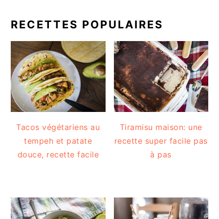
RECETTES POPULAIRES
Tacos végétariens au
Tiramisu maison: une
tempeh et patate
recette super facile pas
douce, recette facile
à pas