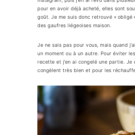
Instagram, puis j’en ai revu dans plusieu
i
r
t
g
pour en avoir déjà acheté, elles sont so
o
i
é
e
goût. Je me suis donc retrouvé « obligé 
n
n
r
des gaufres liégeoises maison.
p
c
a
r
i
l
Je ne sais pas pour vous, mais quand j’ai
i
p
e
un moment ou à un autre. Pour éviter les 
n
a
p
recette et j’en ai congelé une partie. Je
c
l
r
congèlent très bien et pour les réchauffer
i
i
p
n
a
c
l
i
e
p
a
l
e