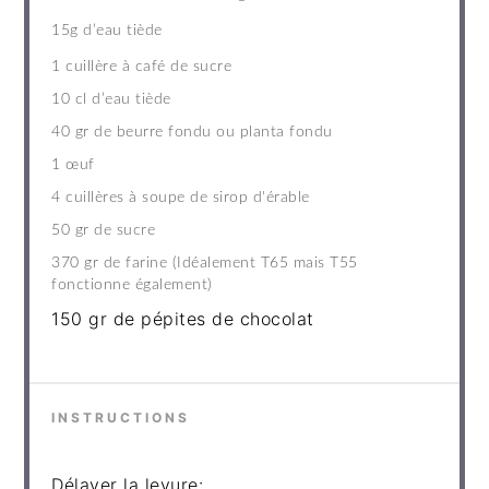
15g
d’eau tiède
1
cuillère à café de sucre
10
cl d’eau tiède
40
gr de beurre fondu ou planta fondu
1
œuf
4
cuillères à soupe de sirop d'érable
50
gr de sucre
370
gr de farine (Idéalement T
65
mais T
55
fonctionne également)
150
gr de pépites de chocolat
INSTRUCTIONS
Délayer la levure: