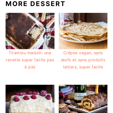
MORE DESSERT
Tiramisu maison: une
Crêpes vegan, sans
recette super facile pas
œufs et sans produits
à pas
laitiers, super facile