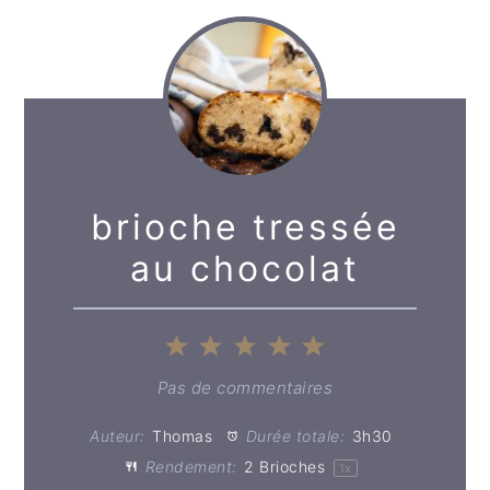
brioche tressée
au chocolat
1
2
3
4
5
Étoile
Étoiles
Étoiles
Étoiles
Étoiles
Pas de commentaires
Auteur:
Thomas
Durée totale:
3h30
Rendement:
2
Brioches
1
x