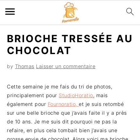
P
P
P
P
BRIOCHE TRESSÉE AU
a
a
a
a
s
s
s
s
CHOCOLAT
s
s
s
s
e
e
e
e
by
Thomas
Laisser un commentaire
r
r
r
r
à
a
à
a
Cette semaine je me fais du tri de photos,
l
u
l
u
principalement pour
StudioHoratio
, mais
a
c
a
p
également pour
Fournoratio,
et je suis retombé
n
o
b
i
sur une belle brioche que j’avais faite il y a près
a
n
a
e
de 10 ans. Je me suis dit pourquoi ne pas la
v
t
r
d
refaire, en plus cela tombait bien j’avais une
i
e
r
d
grosse envie de chocolat. Alors voici ma brioche