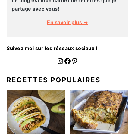
ce blog est mon carnet de recettes que je
partage avec vous!
En savoir plus →
Suivez moi sur les réseaux sociaux !
fournoratio
Facebook
Pinterest
RECETTES POPULAIRES