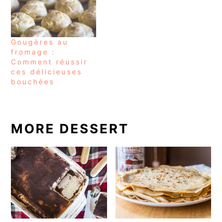
Gougères au
fromage :
Comment réussir
ces délicieuses
bouchées
MORE DESSERT