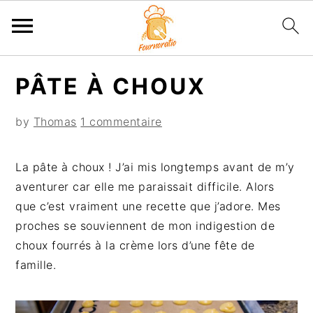
P
P
P
P
PÂTE À CHOUX
a
a
a
a
s
s
s
s
by
Thomas
1 commentaire
s
s
s
s
e
e
e
e
r
r
r
r
La pâte à choux ! J’ai mis longtemps avant de m’y
à
a
à
a
aventurer car elle me paraissait difficile. Alors
l
u
l
u
que c’est vraiment une recette que j’adore. Mes
a
c
a
p
proches se souviennent de mon indigestion de
n
o
b
i
choux fourrés à la crème lors d’une fête de
a
n
a
e
famille.
v
t
r
d
i
e
r
d