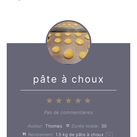
pâte à choux
1
2
3
4
5
Étoile
Étoiles
Étoiles
Étoiles
Étoiles
Pas de commentaires
Auteur:
Thomas
Durée totale:
30
Rendement:
1.5
kg de pâte à choux
1
x