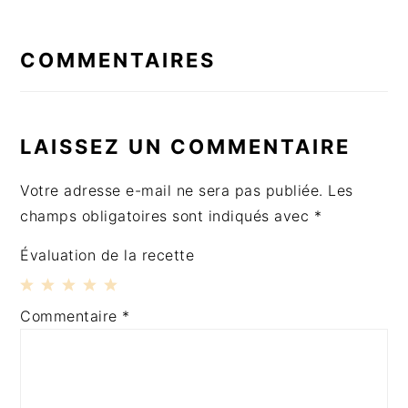
INTERACTIONS
DU
COMMENTAIRES
LECTEUR
LAISSEZ UN COMMENTAIRE
Votre adresse e-mail ne sera pas publiée.
Les
champs obligatoires sont indiqués avec
*
Évaluation de la recette
1
2
3
4
5
Commentaire
*
Étoile
Étoiles
Étoiles
Étoiles
Étoiles