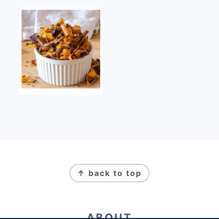
FOOTER
↑ back to top
ABOUT