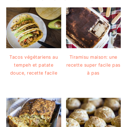
Tacos végétariens au
Tiramisu maison: une
tempeh et patate
recette super facile pas
douce, recette facile
à pas