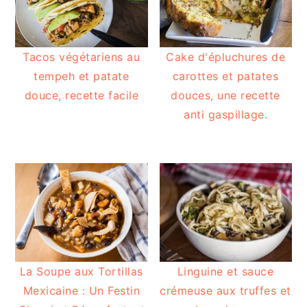
Tacos végétariens au
Cake d'épluchures de
tempeh et patate
carottes et patates
douce, recette facile
douces, une recette
anti gaspillage.
La Soupe aux Tortillas
Linguine et sauce
Mexicaine : Un Festin
crémeuse aux truffes et