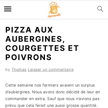
P
P
P
P
PIZZA AUX
a
a
a
a
s
s
s
s
AUBERGINES,
s
s
s
s
COURGETTES ET
e
e
e
e
POIVRONS
r
r
r
r
à
a
à
a
by
Thomas
Laisser un commentaire
l
u
l
u
a
c
a
p
n
o
b
i
Cette semaine nos fermiers avaient un surplus
a
n
a
e
d’aubergines. Nous avons donc décidé de leur en
v
t
r
d
commander en extra. Sauf que nous n’avions pas
i
e
r
d
prévu que cela ferait une aussi grosse quantité.