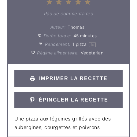
1
2
3
4
5
Étoile
Étoiles
Étoiles
Étoiles
Étoiles
Pas de commentaires
Auteur:
Thomas
Durée totale:
45 minutes
Rendement:
1
pizza
1
x
Régime alimentaire:
Vegetarian
IMPRIMER LA RECETTE
ÉPINGLER LA RECETTE
Une pizza aux légumes grillés avec des
aubergines, courgettes et poivrons