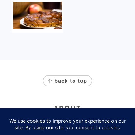
FOOTER
↑ back to top
ABOUT
Newsletter
Politique de Confidentialité