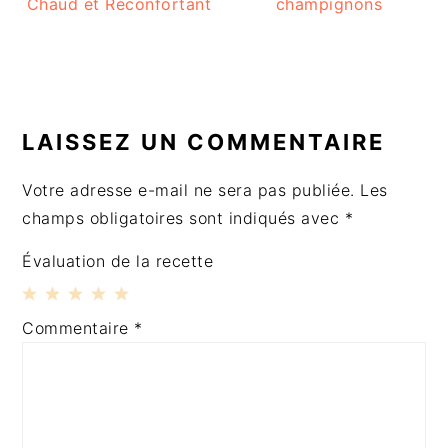
Chaud et Réconfortant
champignons
INTERACTIONS
DU
LAISSEZ UN COMMENTAIRE
LECTEUR
Votre adresse e-mail ne sera pas publiée.
Les
champs obligatoires sont indiqués avec
*
Évaluation de la recette
1
2
3
4
5
Commentaire
*
Étoile
Étoiles
Étoiles
Étoiles
Étoiles