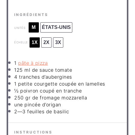
INGRÉDIENTS
M
ÉTATS-UNIS
UNITÉS
1X
2X
3X
ÉCHELLE
1
pâte à pizza
125
ml
de sauce tomate
4
tranches d’aubergines
1
petite courgette coupée en lamelles
½
poivron coupé en tranche
250
gr de
fromage mozzarella
une pincée d’origan
2
—3 feuilles de basilic
INSTRUCTIONS