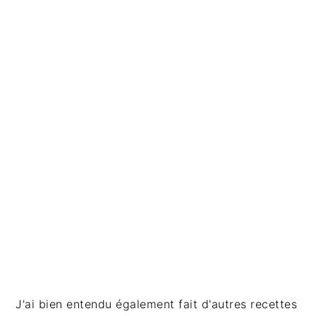
a
l
e
J'ai bien entendu également fait d'autres recettes