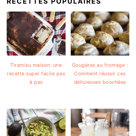
RECETTES POPULAIRES
Tiramisu maison: une
Gougères au fromage :
recette super facile pas
Comment réussir ces
à pas
délicieuses bouchées