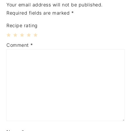
Your email address will not be published.
Required fields are marked
*
Recipe rating
1
2
3
4
5
Comment
*
Star
Stars
Stars
Stars
Stars