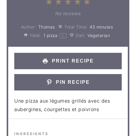
1
2
3
4
5
Star
Stars
Stars
Stars
Stars
No reviews
Author:
Thomas
Total Time:
45 minutes
Yield:
1
pizza
Diet:
Vegetarian
1
x
PRINT RECIPE
PIN RECIPE
Une pizza aux légumes grillés avec des
aubergines, courgettes et poivrons
INGREDIENTS