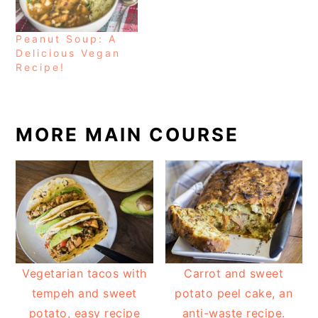
Peanut Soup: A
Delicious Vegan
Recipe!
MORE MAIN COURSE
Vegetarian tacos with
Carrot and sweet
tempeh and sweet
potato peel cake, an
potato, easy recipe
anti-waste recipe.