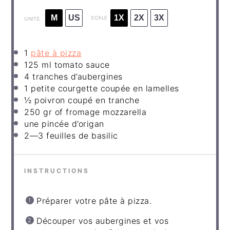
M
US
1X
2X
3X
SCALE
UNITS
1
pâte à pizza
125
ml
tomato sauce
4
tranches d’aubergines
1
petite courgette coupée en lamelles
½
poivron coupé en tranche
250
gr of
fromage mozzarella
une pincée d’origan
2
—3 feuilles de basilic
INSTRUCTIONS
Préparer votre pâte à pizza.
Découper vos aubergines et vos