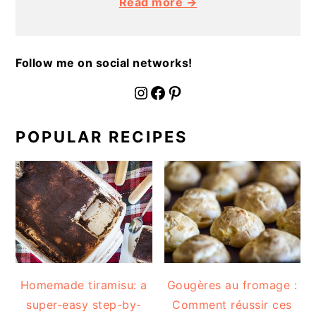
Read more →
Follow me on social networks!
fournoratio
Facebook
Pinterest
POPULAR RECIPES
Homemade tiramisu: a
Gougères au fromage :
super-easy step-by-
Comment réussir ces