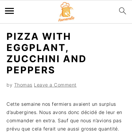
S
S
S
S
PIZZA WITH
k
k
k
k
i
i
i
i
EGGPLANT,
p
p
p
p
ZUCCHINI AND
t
t
t
t
PEPPERS
o
o
o
o
p
m
p
f
by
Thomas
Leave a Comment
r
a
r
o
i
i
i
o
m
n
m
t
Cette semaine nos fermiers avaient un surplus
a
c
a
e
d’aubergines. Nous avons donc décidé de leur en
r
o
r
r
commander en extra. Sauf que nous n’avions pas
y
n
y
prévu que cela ferait une aussi grosse quantité.