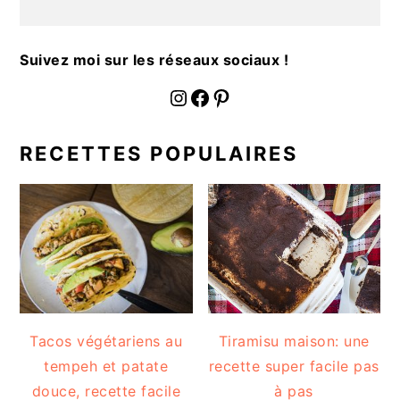
a
l
e
Suivez moi sur les réseaux sociaux !
fournoratio
Facebook
Pinterest
RECETTES POPULAIRES
Tacos végétariens au
Tiramisu maison: une
tempeh et patate
recette super facile pas
douce, recette facile
à pas