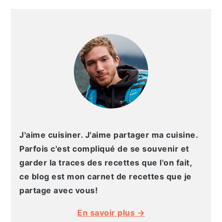
g
n
e
e
BARRE
a
u
l
p
LATÉRALE
t
p
a
a
PRINCIPALE
i
r
t
g
o
i
é
e
n
n
r
p
c
a
r
i
l
i
p
e
n
a
p
J'aime cuisiner. J'aime partager ma cuisine.
c
l
r
Parfois c'est compliqué de se souvenir et
i
i
garder la traces des recettes que l'on fait,
p
n
ce blog est mon carnet de recettes que je
a
c
partage avec vous!
l
i
En savoir plus →
e
p