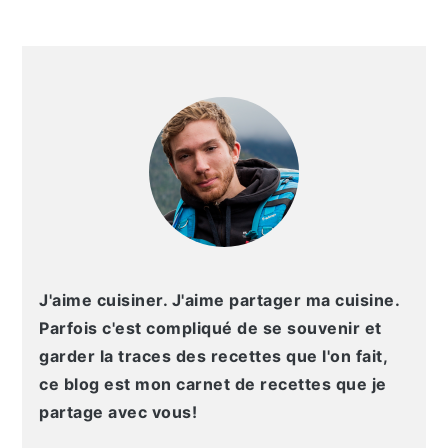
g
n
e
e
a
u
l
p
BARRE
t
p
a
a
LATÉRALE
i
r
t
g
PRINCIPALE
o
i
é
e
n
n
r
p
c
a
r
i
l
i
p
e
n
a
p
c
l
r
J'aime cuisiner. J'aime partager ma cuisine.
i
i
Parfois c'est compliqué de se souvenir et
p
n
garder la traces des recettes que l'on fait,
a
c
ce blog est mon carnet de recettes que je
l
i
partage avec vous!
e
p