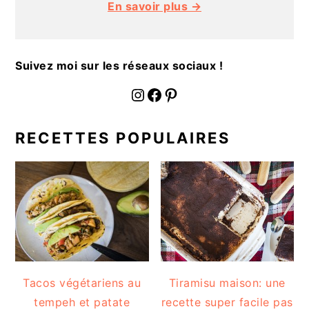
En savoir plus →
a
l
e
Suivez moi sur les réseaux sociaux !
fournoratio
Facebook
Pinterest
RECETTES POPULAIRES
Tacos végétariens au
Tiramisu maison: une
tempeh et patate
recette super facile pas