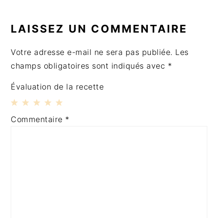
INTERACTIONS
DU
LAISSEZ UN COMMENTAIRE
LECTEUR
Votre adresse e-mail ne sera pas publiée.
Les
champs obligatoires sont indiqués avec
*
Évaluation de la recette
1
2
3
4
5
Commentaire
*
Étoile
Étoiles
Étoiles
Étoiles
Étoiles