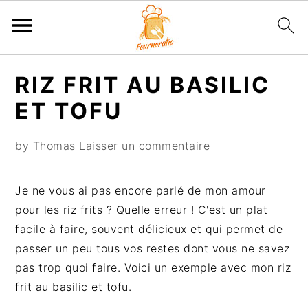
P
P
P
P
RIZ FRIT AU BASILIC
a
a
a
a
s
s
s
s
ET TOFU
s
s
s
s
e
e
e
e
by
Thomas
Laisser un commentaire
r
r
r
r
à
a
à
a
Je ne vous ai pas encore parlé de mon amour
l
u
l
u
pour les riz frits ? Quelle erreur ! C'est un plat
a
c
a
p
facile à faire, souvent délicieux et qui permet de
n
o
b
i
passer un peu tous vos restes dont vous ne savez
a
n
a
e
pas trop quoi faire. Voici un exemple avec mon riz
v
t
r
d
frit au basilic et tofu.
i
e
r
d