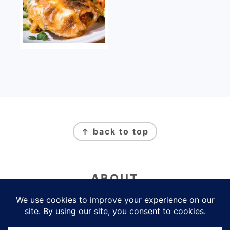
FOOTER
↑ back to top
ABOUT
Newsletter
Politique de Confidentialité