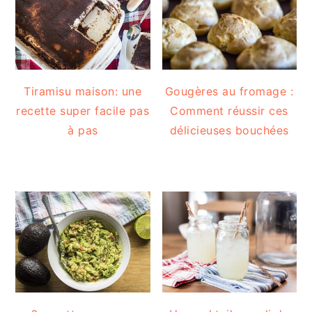
Tiramisu maison: une
Gougères au fromage :
recette super facile pas
Comment réussir ces
à pas
délicieuses bouchées