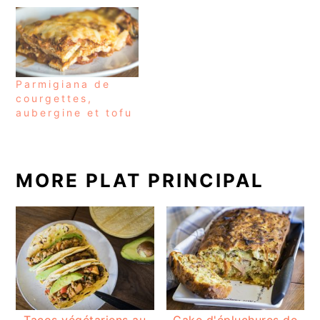
Parmigiana de
courgettes,
aubergine et tofu
MORE PLAT PRINCIPAL
Tacos végétariens au
Cake d'épluchures de