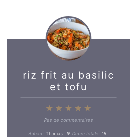
riz frit au basilic
et tofu
1
2
3
4
5
Étoile
Étoiles
Étoiles
Étoiles
Étoiles
Pas de commentaires
Auteur:
Thomas
Durée totale:
15