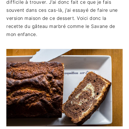
difficile à trouver. J’ai donc fait ce que je fais
g
n
e
e
souvent dans ces cas-là, j’ai essayé de faire une
a
u
l
p
version maison de ce dessert. Voici donc la
t
p
a
a
recette du gâteau marbré comme le Savane de
i
r
t
g
mon enfance.
o
i
é
e
n
n
r
p
c
a
r
i
l
i
p
e
n
a
p
c
l
r
i
i
p
n
a
c
l
i
e
p