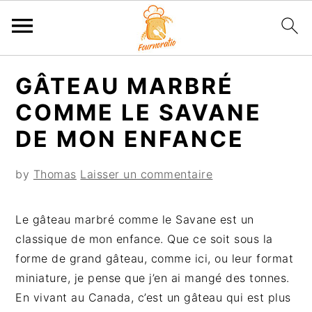
P
P
P
P
GÂTEAU MARBRÉ
a
a
a
a
s
s
s
s
COMME LE SAVANE
s
s
s
s
DE MON ENFANCE
e
e
e
e
r
r
r
r
by
Thomas
Laisser un commentaire
à
a
à
a
l
u
l
u
Le gâteau marbré comme le Savane est un
a
c
a
p
classique de mon enfance. Que ce soit sous la
n
o
b
i
forme de grand gâteau, comme ici, ou leur format
a
n
a
e
miniature, je pense que j’en ai mangé des tonnes.
v
t
r
d
En vivant au Canada, c’est un gâteau qui est plus
i
e
r
d