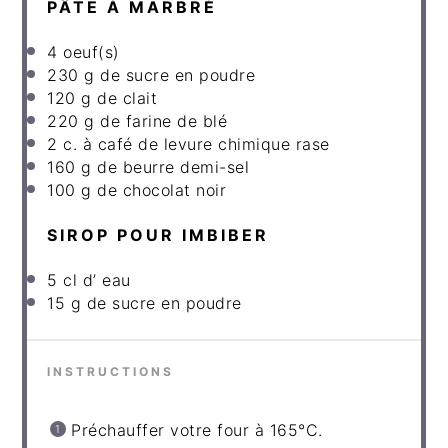
PÂTE À MARBRÉ
4
oeuf(s)
230
g
de sucre en poudre
120
g
de clait
220
g
de farine de blé
2
c
.
à café de levure chimique rase
160
g
de beurre demi-sel
100
g
de chocolat noir
SIROP POUR IMBIBER
5
cl d’ eau
15
g
de sucre en poudre
INSTRUCTIONS
Préchauffer votre four à 165°C.