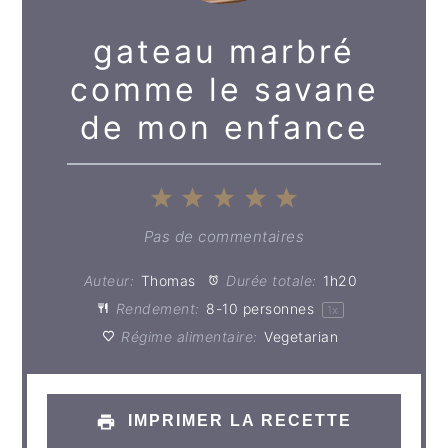
gateau marbré
comme le savane
de mon enfance
1
2
3
4
5
Étoile
Étoiles
Étoiles
Étoiles
Étoiles
Pas de commentaires
Auteur:
Thomas
Durée totale:
1h20
Rendement:
8
-
10
personnes
1
x
Régime alimentaire:
Vegetarian
IMPRIMER LA RECETTE