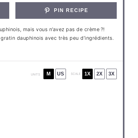
PIN RECIPE
phinois, mais vous n’avez pas de crème ?!
gratin dauphinois avec très peu d’ingrédients.
M
US
1X
2X
3X
SCALE
UNITS