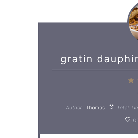
gratin dauphi
1
S
Author:
Thomas
Total Ti
Di