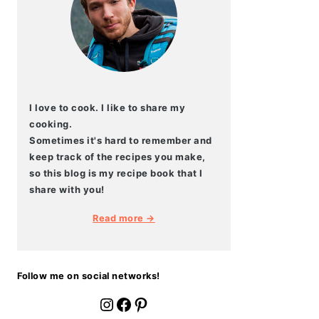
I love to cook. I like to share my
cooking.
Sometimes it's hard to remember and
keep track of the recipes you make,
so this blog is my recipe book that I
share with you!
Read more →
Follow me on social networks!
fournoratio
Facebook
Pinterest