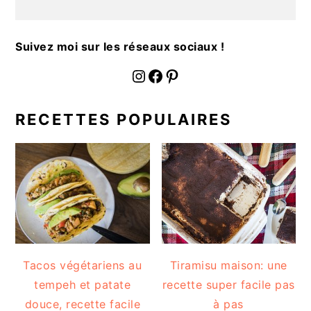
a
l
e
Suivez moi sur les réseaux sociaux !
fournoratio
Facebook
Pinterest
RECETTES POPULAIRES
Tacos végétariens au
Tiramisu maison: une
tempeh et patate
recette super facile pas
douce, recette facile
à pas