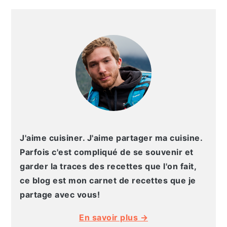
g
n
e
e
BARRE
a
u
l
p
LATÉRALE
t
p
a
a
PRINCIPALE
i
r
t
g
o
i
é
e
n
n
r
p
c
a
r
i
l
i
p
e
n
a
p
J'aime cuisiner. J'aime partager ma cuisine.
c
l
r
Parfois c'est compliqué de se souvenir et
i
i
garder la traces des recettes que l'on fait,
p
n
ce blog est mon carnet de recettes que je
a
c
partage avec vous!
l
i
En savoir plus →
e
p