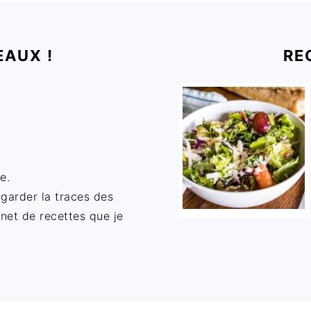
EAUX !
RE
e.
 garder la traces des
rnet de recettes que je