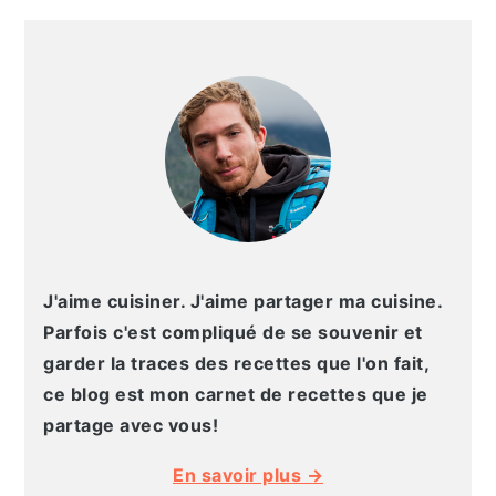
g
n
e
e
BARRE
a
u
l
p
LATÉRALE
t
p
a
a
PRINCIPALE
i
r
t
g
o
i
é
e
n
n
r
p
c
a
r
i
l
i
p
e
n
a
p
J'aime cuisiner. J'aime partager ma cuisine.
c
l
r
Parfois c'est compliqué de se souvenir et
i
i
garder la traces des recettes que l'on fait,
p
n
ce blog est mon carnet de recettes que je
a
c
partage avec vous!
l
i
En savoir plus →
e
p