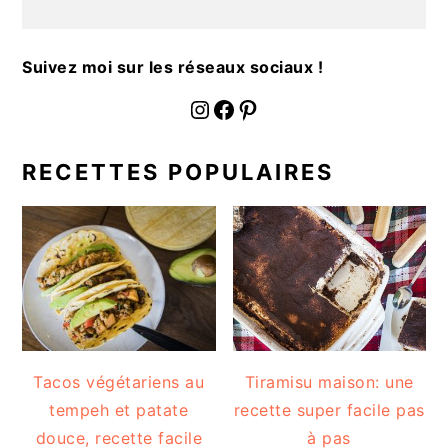
a
l
e
Suivez moi sur les réseaux sociaux !
fournoratio
Facebook
Pinterest
RECETTES POPULAIRES
Tacos végétariens au
Tiramisu maison: une
tempeh et patate
recette super facile pas
douce, recette facile
à pas