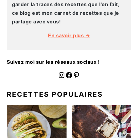
g
n
e
e
garder la traces des recettes que l'on fait,
a
u
l
p
ce blog est mon carnet de recettes que je
t
p
a
a
partage avec vous!
i
r
t
g
En savoir plus →
o
i
é
e
n
n
r
p
c
a
Suivez moi sur les réseaux sociaux !
r
i
l
i
p
e
fournoratio
Facebook
Pinterest
n
a
p
c
l
r
RECETTES POPULAIRES
i
i
p
n
a
c
l
i
e
p