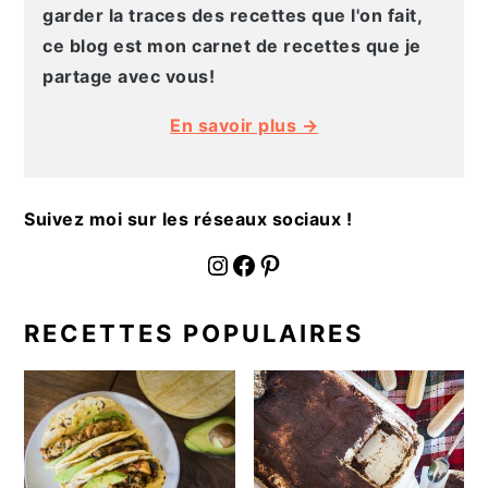
g
n
e
e
garder la traces des recettes que l'on fait,
a
u
l
p
ce blog est mon carnet de recettes que je
t
p
a
a
partage avec vous!
i
r
t
g
En savoir plus →
o
i
é
e
n
n
r
p
c
a
Suivez moi sur les réseaux sociaux !
r
i
l
i
p
e
fournoratio
Facebook
Pinterest
n
a
p
c
l
r
RECETTES POPULAIRES
i
i
p
n
a
c
l
i
e
p