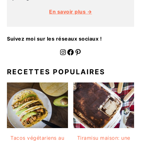
a
En savoir plus →
l
e
Suivez moi sur les réseaux sociaux !
fournoratio
Facebook
Pinterest
RECETTES POPULAIRES
Tacos végétariens au
Tiramisu maison: une