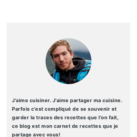
g
n
e
e
a
u
l
p
t
p
a
a
BARRE
i
r
t
g
LATÉRALE
o
i
é
e
PRINCIPALE
n
n
r
p
c
a
r
i
l
i
p
e
n
a
p
c
l
r
i
i
J'aime cuisiner. J'aime partager ma cuisine.
p
n
Parfois c'est compliqué de se souvenir et
a
c
garder la traces des recettes que l'on fait,
l
i
ce blog est mon carnet de recettes que je
e
p
partage avec vous!