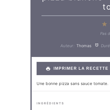
t
1
É
Pas 
Auteur:
Thomas
Durée
IMPRIMER LA RECETTE
Une bonne pizza sans sauce tomate.
INGRÉDIENTS