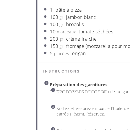
1
p
âte à pizza
100
j
ambon blanc
gr
100
b
rocolis
gr
10
t
omate séchées
morceaux
200
c
rème fraiche
gr
150
f
romage (mozzarella pour mo
gr
5
o
rigan
pincées
INSTRUCTIONS
Préparation des garnitures
Découpez vos brocolis afin de ne gard
Sortez et essorez en partie l'huile 
carrés (~½cm). Réservez.