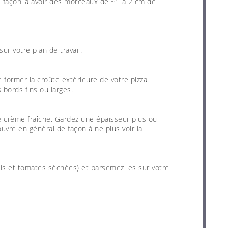
 façon à avoir des morceaux de ~1 à 2 cm de
sur votre plan de travail.
 former la croûte extérieure de votre pizza.
 bords fins ou larges.
de crème fraîche. Gardez une épaisseur plus ou
uvre en général de façon à ne plus voir la
lis et tomates séchées) et parsemez les sur votre