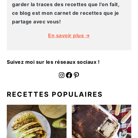
g
n
e
e
garder la traces des recettes que l'on fait,
a
u
l
p
ce blog est mon carnet de recettes que je
t
p
a
a
partage avec vous!
i
r
t
g
En savoir plus →
o
i
é
e
n
n
r
p
c
a
Suivez moi sur les réseaux sociaux !
r
i
l
i
p
e
fournoratio
Facebook
Pinterest
n
a
p
c
l
r
RECETTES POPULAIRES
i
i
p
n
a
c
l
i
e
p