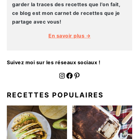
g
n
e
e
garder la traces des recettes que l'on fait,
a
u
l
p
ce blog est mon carnet de recettes que je
t
p
a
a
partage avec vous!
i
r
t
g
En savoir plus →
o
i
é
e
n
n
r
p
c
a
Suivez moi sur les réseaux sociaux !
r
i
l
i
p
e
fournoratio
Facebook
Pinterest
n
a
p
c
l
r
RECETTES POPULAIRES
i
i
p
n
a
c
l
i
e
p