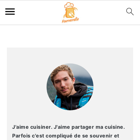
P
P
P
P
a
a
a
a
s
s
s
s
BARRE
s
s
s
s
LATÉRALE
e
e
e
e
PRINCIPALE
r
r
r
r
à
a
à
a
l
u
l
u
a
c
a
p
n
o
b
i
a
n
a
e
v
t
r
d
J'aime cuisiner. J'aime partager ma cuisine.
i
e
r
d
Parfois c'est compliqué de se souvenir et