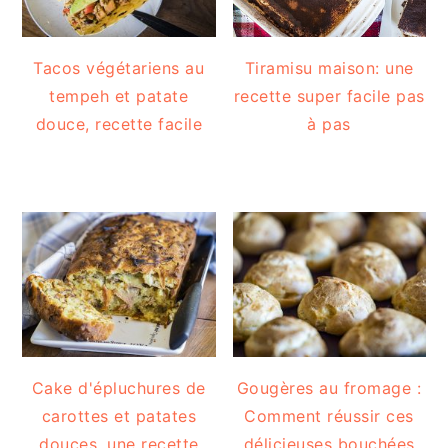
a
l
e
Tacos végétariens au
Tiramisu maison: une
tempeh et patate
recette super facile pas
douce, recette facile
à pas
Cake d'épluchures de
Gougères au fromage :
carottes et patates
Comment réussir ces
douces, une recette
délicieuses bouchées