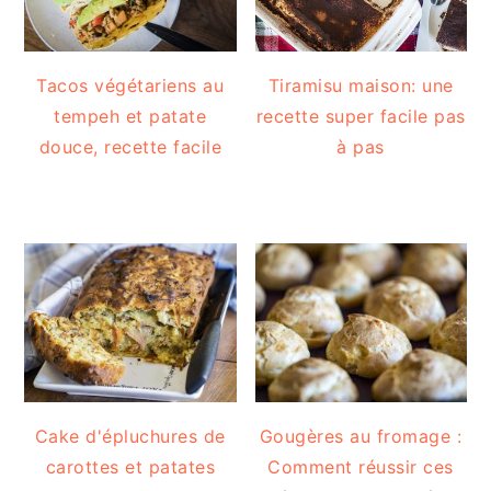
Tacos végétariens au
Tiramisu maison: une
tempeh et patate
recette super facile pas
douce, recette facile
à pas
Cake d'épluchures de
Gougères au fromage :
carottes et patates
Comment réussir ces