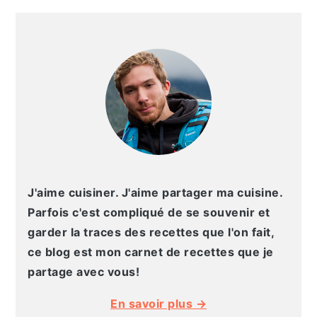
g
n
e
e
BARRE
a
u
l
p
LATÉRALE
t
p
a
a
PRINCIPALE
i
r
t
g
o
i
é
e
n
n
r
p
c
a
r
i
l
i
p
e
n
a
p
J'aime cuisiner. J'aime partager ma cuisine.
c
l
r
Parfois c'est compliqué de se souvenir et
i
i
garder la traces des recettes que l'on fait,
p
n
ce blog est mon carnet de recettes que je
a
c
partage avec vous!
l
i
En savoir plus →
e
p