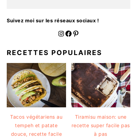
a
l
e
Suivez moi sur les réseaux sociaux !
fournoratio
Facebook
Pinterest
RECETTES POPULAIRES
Tacos végétariens au
Tiramisu maison: une
tempeh et patate
recette super facile pas
douce, recette facile
à pas