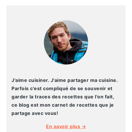
g
n
e
e
BARRE
a
u
l
p
LATÉRALE
t
p
a
a
PRINCIPALE
i
r
t
g
o
i
é
e
n
n
r
p
c
a
r
i
l
i
p
e
n
a
p
J'aime cuisiner. J'aime partager ma cuisine.
c
l
r
Parfois c'est compliqué de se souvenir et
i
i
garder la traces des recettes que l'on fait,
p
n
ce blog est mon carnet de recettes que je
a
c
partage avec vous!
l
i
En savoir plus →
e
p