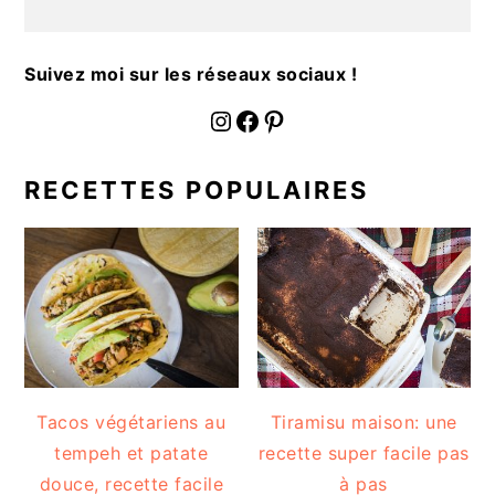
a
l
e
Suivez moi sur les réseaux sociaux !
fournoratio
Facebook
Pinterest
RECETTES POPULAIRES
Tacos végétariens au
Tiramisu maison: une
tempeh et patate
recette super facile pas
douce, recette facile
à pas