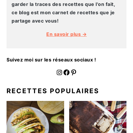
g
n
e
e
garder la traces des recettes que l'on fait,
a
u
l
p
ce blog est mon carnet de recettes que je
t
p
a
a
partage avec vous!
i
r
t
g
En savoir plus →
o
i
é
e
n
n
r
p
c
a
Suivez moi sur les réseaux sociaux !
r
i
l
i
p
e
fournoratio
Facebook
Pinterest
n
a
p
c
l
r
RECETTES POPULAIRES
i
i
p
n
a
c
l
i
e
p