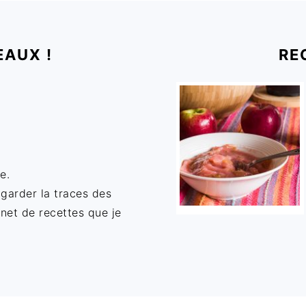
EAUX !
RE
e.
 garder la traces des
rnet de recettes que je