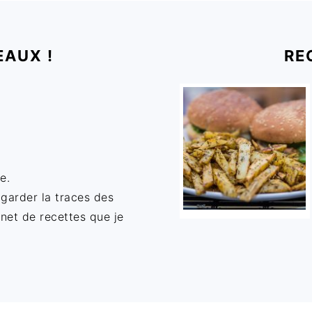
EAUX !
RE
e.
 garder la traces des
rnet de recettes que je