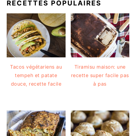
RECETTES POPULAIRES
Tacos végétariens au
Tiramisu maison: une
tempeh et patate
recette super facile pas
douce, recette facile
à pas