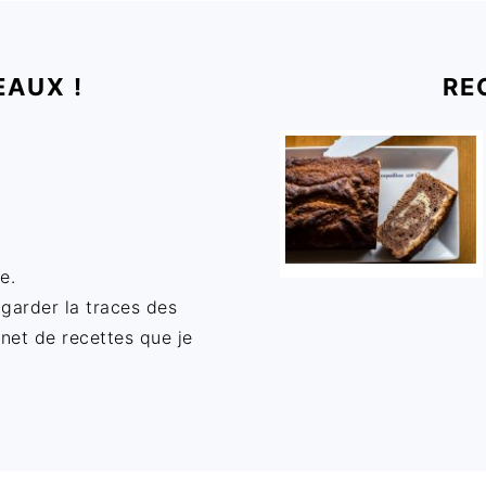
EAUX !
RE
e.
 garder la traces des
rnet de recettes que je