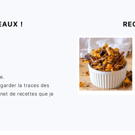
EAUX !
RE
e.
 garder la traces des
rnet de recettes que je