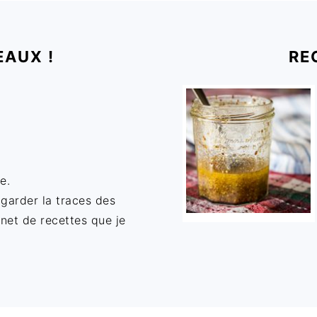
EAUX !
RE
e.
 garder la traces des
rnet de recettes que je