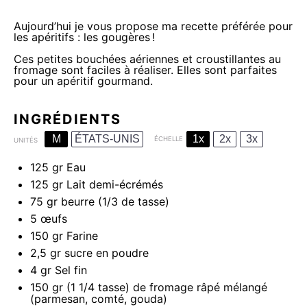
Aujourd’hui je vous propose ma recette préférée pour
les apéritifs : les gougères !
Ces petites bouchées aériennes et croustillantes au
fromage sont faciles à réaliser. Elles sont parfaites
pour un
apéritif
gourmand.
INGRÉDIENTS
M
ÉTATS-UNIS
1x
2x
3x
ÉCHELLE
UNITÉS
125
gr Eau
125
gr Lait demi-écrémés
75
gr beurre
(1/3 de tasse)
5
œufs
150
gr Farine
2
,5 gr sucre en poudre
4
gr Sel fin
150
gr
(1 1/4 tasse) de fromage râpé mélangé
(parmesan, comté, gouda)