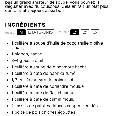
pas un grand amateur de soupe, vous pouvez la
déguster avec du couscous. Cela en fait un plat plus
complet et toujours aussi bon.
INGRÉDIENTS
M
ÉTATS-UNIS
1x
2x
3x
ÉCHELLE
UNITÉS
1
cuillère à soupe d'huile de coco (huile d'olive
sinon )
1
oignon, haché
3
-
4
gousse d'ail
1
cuillère à soupe de gingembre haché
1
cuillère à café de paprika fumé
1/2
cuillère à café de poivre noir
1
cuillère à café de coriandre moulue
1
cuillère à café de Ras el hanout
1
cuillère à café de cumin moulu
2
tasses de patates douces coupées en dés
1
boîte de pois chiches égouttés