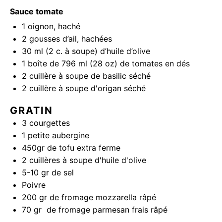
Sauce tomate
1
oignon, haché
2
gousses d’ail, hachées
30
ml (2 c. à soupe) d’huile d’olive
1
boîte de 796 ml (
28 oz
) de tomates en dés
2
cuillère à soupe de basilic séché
2
cuillère à soupe d'origan séché
GRATIN
3
courgettes
1
petite aubergine
450
gr de tofu extra ferme
2
cuillères à soupe d'huile d'olive
5
-
10
gr de sel
Poivre
200
gr de fromage mozzarella râpé
70
gr de fromage parmesan frais râpé