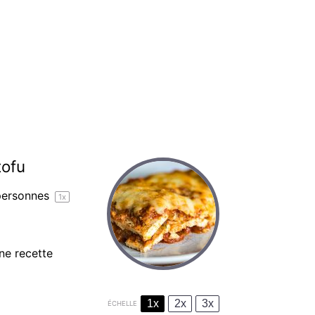
tofu
ersonnes
1
x
ne recette
1x
2x
3x
ÉCHELLE