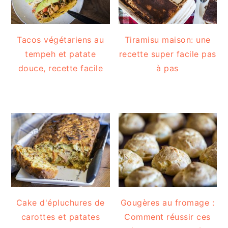
Tacos végétariens au
Tiramisu maison: une
tempeh et patate
recette super facile pas
douce, recette facile
à pas
Cake d'épluchures de
Gougères au fromage :
carottes et patates
Comment réussir ces