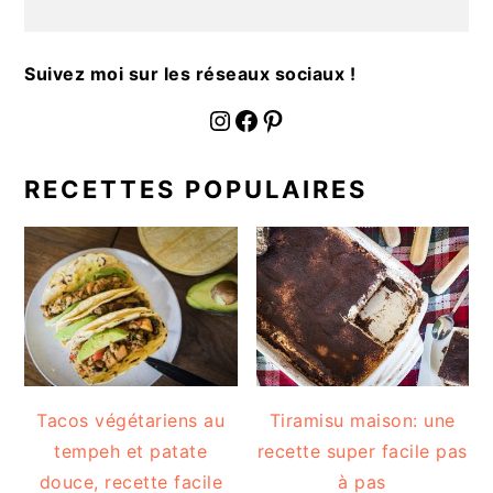
a
l
e
Suivez moi sur les réseaux sociaux !
fournoratio
Facebook
Pinterest
RECETTES POPULAIRES
Tacos végétariens au
Tiramisu maison: une
tempeh et patate
recette super facile pas
douce, recette facile
à pas