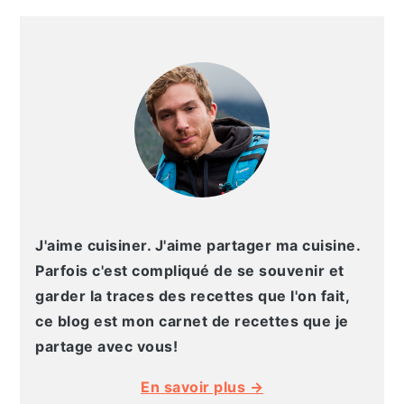
g
n
e
e
BARRE
a
u
l
p
LATÉRALE
t
p
a
a
PRINCIPALE
i
r
t
g
o
i
é
e
n
n
r
p
c
a
r
i
l
i
p
e
n
a
p
J'aime cuisiner. J'aime partager ma cuisine.
c
l
r
Parfois c'est compliqué de se souvenir et
i
i
garder la traces des recettes que l'on fait,
p
n
ce blog est mon carnet de recettes que je
a
c
partage avec vous!
l
i
En savoir plus →
e
p