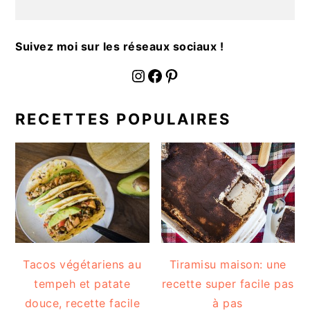
a
l
e
Suivez moi sur les réseaux sociaux !
fournoratio
Facebook
Pinterest
RECETTES POPULAIRES
Tacos végétariens au
Tiramisu maison: une
tempeh et patate
recette super facile pas
douce, recette facile
à pas