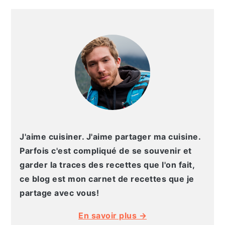
g
n
e
e
BARRE
a
u
l
p
LATÉRALE
t
p
a
a
PRINCIPALE
i
r
t
g
o
i
é
e
n
n
r
p
c
a
r
i
l
i
p
e
n
a
p
J'aime cuisiner. J'aime partager ma cuisine.
c
l
r
Parfois c'est compliqué de se souvenir et
i
i
garder la traces des recettes que l'on fait,
p
n
ce blog est mon carnet de recettes que je
a
c
partage avec vous!
l
i
En savoir plus →
e
p