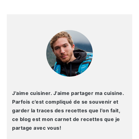
g
n
e
e
a
u
l
p
BARRE
t
p
a
a
LATÉRALE
i
r
t
g
PRINCIPALE
o
i
é
e
n
n
r
p
c
a
r
i
l
i
p
e
n
a
p
c
l
r
J'aime cuisiner. J'aime partager ma cuisine.
i
i
Parfois c'est compliqué de se souvenir et
p
n
garder la traces des recettes que l'on fait,
a
c
ce blog est mon carnet de recettes que je
l
i
partage avec vous!
e
p