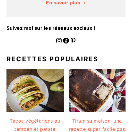
En savoir plus →
a
l
e
Suivez moi sur les réseaux sociaux !
fournoratio
Facebook
Pinterest
RECETTES POPULAIRES
Tacos végétariens au
Tiramisu maison: une
tempeh et patate
recette super facile pas