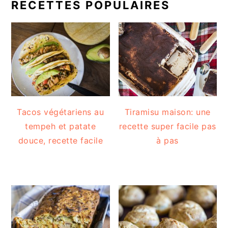
RECETTES POPULAIRES
Tacos végétariens au
Tiramisu maison: une
tempeh et patate
recette super facile pas
douce, recette facile
à pas