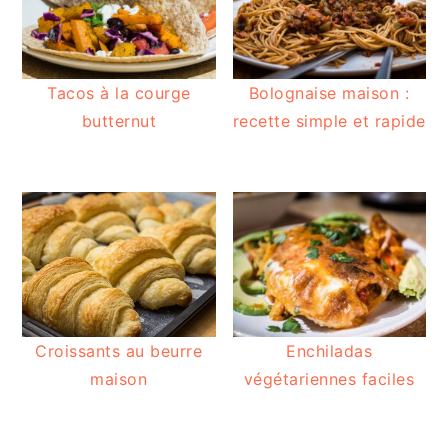
Tacos à la courge
Bolognaise maison :
butternut
recette simple et rapide
Croissants au beurre
Enchiladas
maison
végétariennes faciles