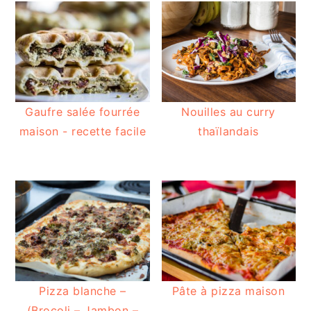
Gaufre salée fourrée
Nouilles au curry
maison - recette facile
thaïlandais
Pizza blanche –
Pâte à pizza maison
(Brocoli – Jambon –