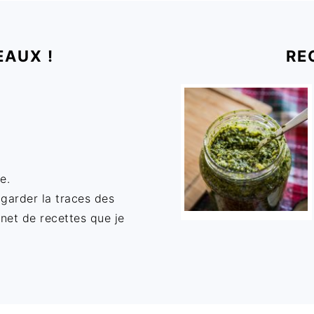
EAUX !
RE
e.
 garder la traces des
rnet de recettes que je