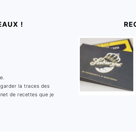
EAUX !
RE
e.
 garder la traces des
rnet de recettes que je