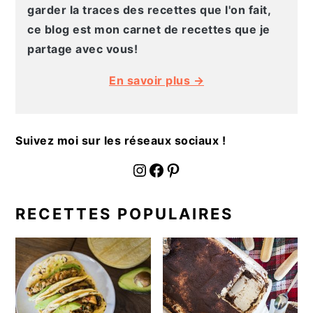
g
n
e
e
garder la traces des recettes que l'on fait,
a
u
l
p
ce blog est mon carnet de recettes que je
t
p
a
a
partage avec vous!
i
r
t
g
En savoir plus →
o
i
é
e
n
n
r
p
c
a
Suivez moi sur les réseaux sociaux !
r
i
l
i
p
e
fournoratio
Facebook
Pinterest
n
a
p
c
l
r
RECETTES POPULAIRES
i
i
p
n
a
c
l
i
e
p