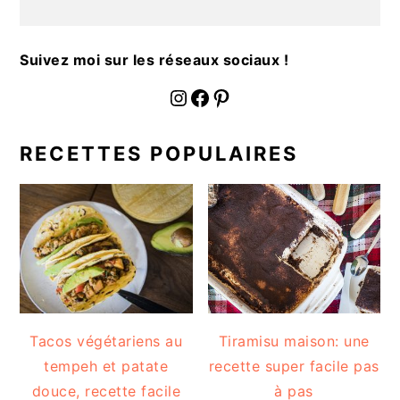
a
l
e
Suivez moi sur les réseaux sociaux !
fournoratio
Facebook
Pinterest
RECETTES POPULAIRES
Tacos végétariens au
Tiramisu maison: une
tempeh et patate
recette super facile pas
douce, recette facile
à pas