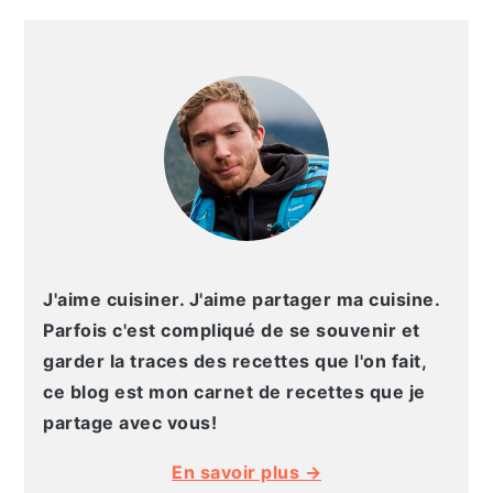
g
n
e
e
BARRE
a
u
l
p
LATÉRALE
t
p
a
a
PRINCIPALE
i
r
t
g
o
i
é
e
n
n
r
p
c
a
r
i
l
i
p
e
n
a
p
J'aime cuisiner. J'aime partager ma cuisine.
c
l
r
Parfois c'est compliqué de se souvenir et
i
i
garder la traces des recettes que l'on fait,
p
n
ce blog est mon carnet de recettes que je
a
c
partage avec vous!
l
i
En savoir plus →
e
p