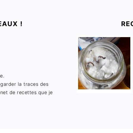
EAUX !
RE
e.
 garder la traces des
rnet de recettes que je